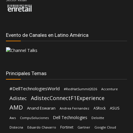
Evento de Canales en Latino América
Principales Temas
#DellTechnologiesWorld
#RedHatSummit2026
Accenture
AdistecConnectF1Experience
Adistec
AMD
Anand Eswaran
ASUS
ASRock
Andrea Fernandez
Dell Technologies
Aws
CompuSoluciones
Deloitte
Fortinet
Distecna
Eduardo Chavarro
Gartner
Google Cloud