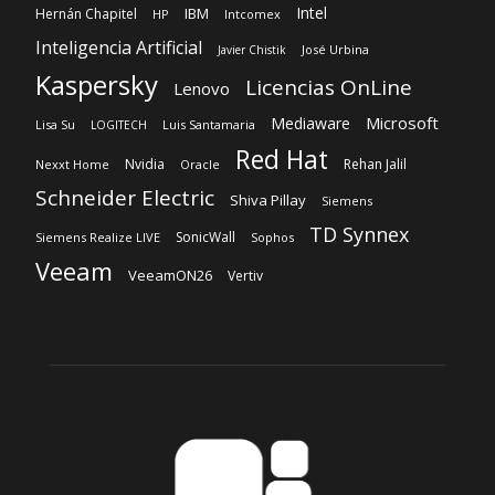
Intel
IBM
Hernán Chapitel
HP
Intcomex
Inteligencia Artificial
José Urbina
Javier Chistik
Kaspersky
Licencias OnLine
Lenovo
Microsoft
Mediaware
Lisa Su
Luis Santamaria
LOGITECH
Red Hat
Nvidia
Rehan Jalil
Nexxt Home
Oracle
Schneider Electric
Shiva Pillay
Siemens
TD Synnex
SonicWall
Siemens Realize LIVE
Sophos
Veeam
VeeamON26
Vertiv