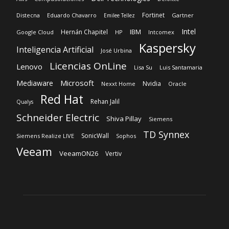
Fortinet
Distecna
Eduardo Chavarro
Gartner
Emilee Tellez
Intel
IBM
Hernán Chapitel
Google Cloud
HP
Intcomex
Kaspersky
Inteligencia Artificial
José Urbina
Licencias OnLine
Lenovo
Lisa Su
Luis Santamaria
Microsoft
Mediaware
Nvidia
Nexxt Home
Oracle
Red Hat
Rehan Jalil
Qualys
Schneider Electric
Shiva Pillay
Siemens
TD Synnex
SonicWall
Siemens Realize LIVE
Sophos
Veeam
VeeamON26
Vertiv