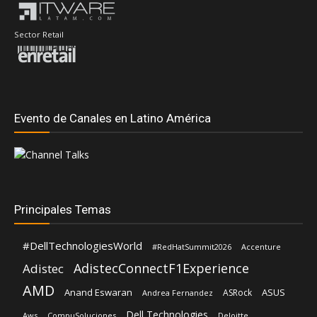
Sector Retail
Evento de Canales en Latino América
Principales Temas
#DellTechnologiesWorld
#RedHatSummit2026
Accenture
AdistecConnectF1Experience
Adistec
AMD
Anand Eswaran
ASUS
ASRock
Andrea Fernandez
Dell Technologies
Aws
CompuSoluciones
Deloitte