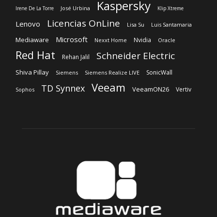
Kaspersky
José Urbina
Irene De La Torre
Klip Xtreme
Licencias OnLine
Lenovo
Lisa Su
Luis Santamaria
Microsoft
Mediaware
Nvidia
Nexxt Home
Oracle
Red Hat
Schneider Electric
Rehan Jalil
Shiva Pillay
SonicWall
Siemens
Siemens Realize LIVE
Veeam
TD Synnex
VeeamON26
Vertiv
Sophos