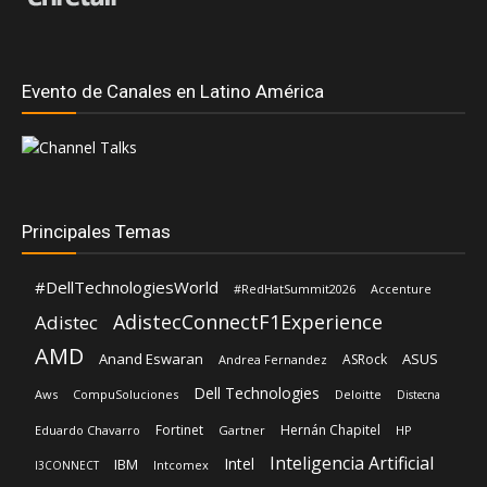
Evento de Canales en Latino América
Principales Temas
#DellTechnologiesWorld
#RedHatSummit2026
Accenture
AdistecConnectF1Experience
Adistec
AMD
Anand Eswaran
ASUS
ASRock
Andrea Fernandez
Dell Technologies
Aws
CompuSoluciones
Deloitte
Distecna
Fortinet
Hernán Chapitel
Eduardo Chavarro
Gartner
HP
Inteligencia Artificial
Intel
IBM
Intcomex
I3CONNECT