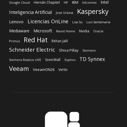
Intel
IBM
Hernán Chapitel
Google Cloud
HP
Intcomex
Kaspersky
Inteligencia Artificial
José Urbina
Licencias OnLine
Lenovo
Lisa Su
Luis Santamaria
Microsoft
Mediaware
Nvidia
Nexxt Home
Oracle
Red Hat
Rehan Jalil
Primus
Schneider Electric
Shiva Pillay
Siemens
TD Synnex
SonicWall
Siemens Realize LIVE
Sophos
Veeam
VeeamON26
Vertiv