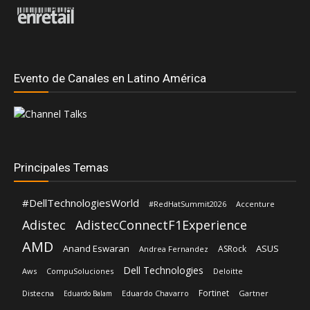
Evento de Canales en Latino América
Principales Temas
#DellTechnologiesWorld
#RedHatSummit2026
Accenture
Adistec
AdistecConnectF1Experience
AMD
Anand Eswaran
ASUS
ASRock
Andrea Fernandez
Dell Technologies
Aws
CompuSoluciones
Deloitte
Fortinet
Distecna
Eduardo Chavarro
Gartner
Eduardo Balam