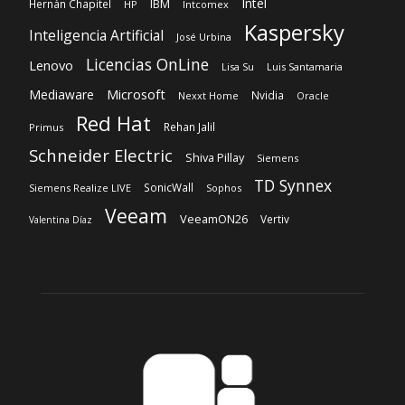
Red Hat
Rehan Jalil
Primus
Schneider Electric
Shiva Pillay
Siemens
TD Synnex
SonicWall
Siemens Realize LIVE
Sophos
Veeam
VeeamON26
Vertiv
Valentina Díaz