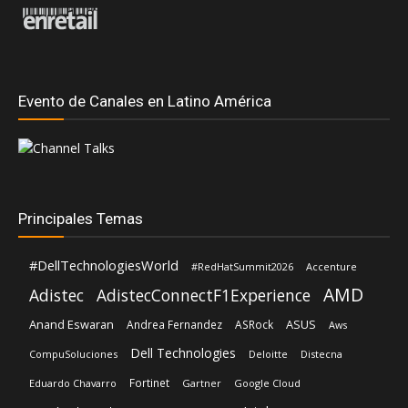
Principales Temas
#DellTechnologiesWorld
#RedHatSummit2026
Accenture
AMD
Adistec
AdistecConnectF1Experience
Anand Eswaran
ASUS
Andrea Fernandez
ASRock
Aws
Dell Technologies
CompuSoluciones
Deloitte
Distecna
Fortinet
Eduardo Chavarro
Gartner
Google Cloud
Intel
IBM
Hernán Chapitel
HP
Intcomex
Kaspersky
Inteligencia Artificial
José Urbina
Licencias OnLine
Lenovo
Lisa Su
Luis Santamaria
Microsoft
Mediaware
Nvidia
Nexxt Home
Oracle