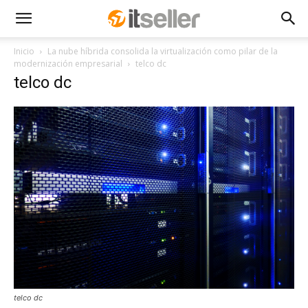
Inicio
La nube híbrida consolida la virtualización como pilar de la
modernización empresarial
telco dc
telco dc
telco dc