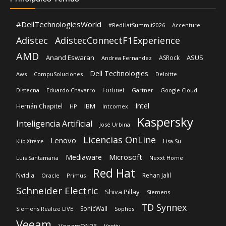
#DellTechnologiesWorld
#RedHatSummit2026
Accenture
Adistec
AdistecConnectF1Experience
AMD
Anand Eswaran
ASUS
ASRock
Andrea Fernandez
Dell Technologies
Aws
CompuSoluciones
Deloitte
Fortinet
Distecna
Eduardo Chavarro
Gartner
Google Cloud
Intel
IBM
Hernán Chapitel
HP
Intcomex
Kaspersky
Inteligencia Artificial
José Urbina
Licencias OnLine
Lenovo
Lisa Su
Klip Xtreme
Microsoft
Mediaware
Luis Santamaria
Nexxt Home
Red Hat
Nvidia
Rehan Jalil
Oracle
Primus
Schneider Electric
Shiva Pillay
Siemens
TD Synnex
SonicWall
Siemens Realize LIVE
Sophos
Veeam