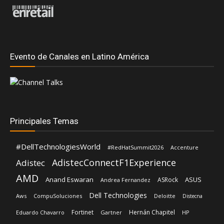
Evento de Canales en Latino América
Principales Temas
#DellTechnologiesWorld
#RedHatSummit2026
Accenture
AdistecConnectF1Experience
Adistec
AMD
Anand Eswaran
ASUS
ASRock
Andrea Fernandez
Dell Technologies
Aws
CompuSoluciones
Deloitte
Distecna
Fortinet
Hernán Chapitel
Eduardo Chavarro
Gartner
HP