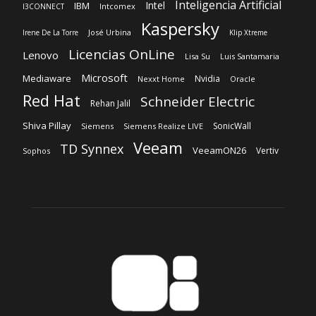
Inteligencia Artificial
Intel
IBM
Intcomex
I3CONNECT
Kaspersky
José Urbina
Irene De La Torre
Klip Xtreme
Licencias OnLine
Lenovo
Lisa Su
Luis Santamaria
Microsoft
Mediaware
Nvidia
Nexxt Home
Oracle
Red Hat
Schneider Electric
Rehan Jalil
Shiva Pillay
SonicWall
Siemens
Siemens Realize LIVE
Veeam
TD Synnex
VeeamON26
Vertiv
Sophos