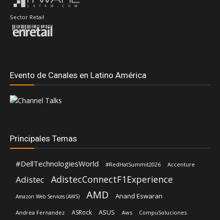
Sector Retail
Evento de Canales en Latino América
Principales Temas
#DellTechnologiesWorld
#RedHatSummit2026
Accenture
AdistecConnectF1Experience
Adistec
AMD
Anand Eswaran
Amazon Web Services (AWS)
ASUS
ASRock
Andrea Fernandez
Aws
CompuSoluciones