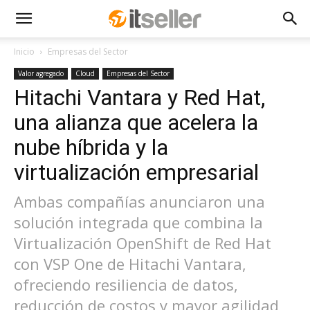
Inicio
Empresas del Sector
Valor agregado
Cloud
Empresas del Sector
Hitachi Vantara y Red Hat,
una alianza que acelera la
nube híbrida y la
virtualización empresarial
Ambas compañías anunciaron una
solución integrada que combina la
Virtualización OpenShift de Red Hat
con VSP One de Hitachi Vantara,
ofreciendo resiliencia de datos,
reducción de costos y mayor agilidad