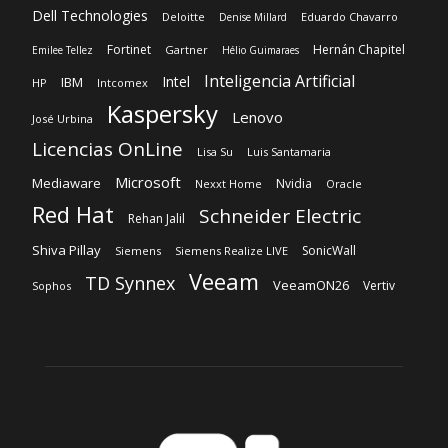
Dell Technologies
Deloitte
Eduardo Chavarro
Denise Millard
Fortinet
Hernán Chapitel
Gartner
Emilee Tellez
Hélio Guimaraes
Inteligencia Artificial
Intel
IBM
HP
Intcomex
Kaspersky
Lenovo
José Urbina
Licencias OnLine
Lisa Su
Luis Santamaria
Microsoft
Mediaware
Nvidia
Nexxt Home
Oracle
Red Hat
Schneider Electric
Rehan Jalil
Shiva Pillay
SonicWall
Siemens
Siemens Realize LIVE
Veeam
TD Synnex
VeeamON26
Vertiv
Sophos