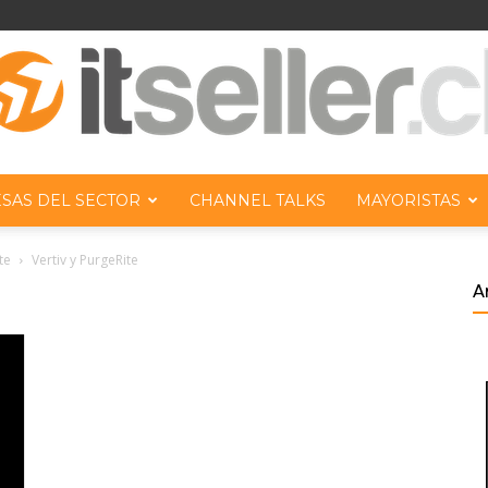
SAS DEL SECTOR
CHANNEL TALKS
MAYORISTAS
ITseller
te
Vertiv y PurgeRite
A
Chile