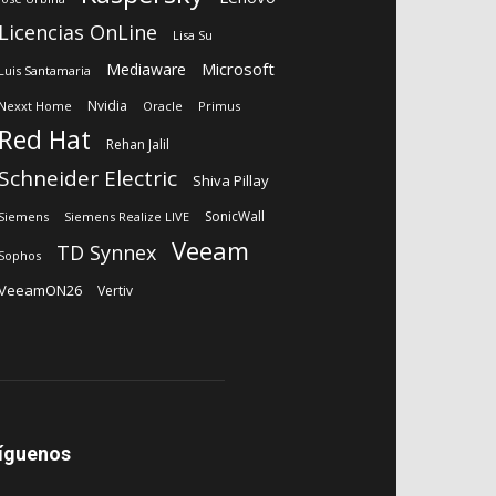
Licencias OnLine
Lisa Su
Microsoft
Mediaware
Luis Santamaria
Nvidia
Nexxt Home
Oracle
Primus
Red Hat
Rehan Jalil
Schneider Electric
Shiva Pillay
SonicWall
Siemens
Siemens Realize LIVE
Veeam
TD Synnex
Sophos
VeeamON26
Vertiv
íguenos