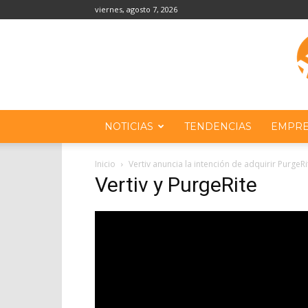
viernes, agosto 7, 2026
NOTICIAS
TENDENCIAS
EMPRE
Inicio
Vertiv anuncia la intención de adquirir PurgeRi
Vertiv y PurgeRite