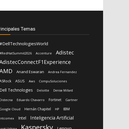
rincipales Temas
#DellTechnologiesWorld
Adistec
#RedHatSummit2026
Accenture
AdistecConnectF1Experience
AMD
Anand Eswaran
Andrea Fernandez
ASUS
ASRock
Aws
CompuSoluciones
Dell Technologies
Deloitte
Denise Millard
Fortinet
Distecna
Eduardo Chavarro
Gartner
IBM
Hernán Chapitel
Google Cloud
HP
Inteligencia Artificial
Intel
Intcomex
Kaspersky
Lenovo
José Urbina