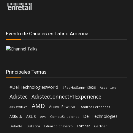
Evento de Canales en Latino América
Principales Temas
#DellTechnologiesWorld
#RedHatSummit2026
Accenture
Adistec
AdistecConnectF1Experience
AMD
Anand Eswaran
Andrea Fernandez
Alex Waltuch
Dell Technologies
ASUS
ASRock
Aws
CompuSoluciones
Fortinet
Deloitte
Distecna
Eduardo Chavarro
Gartner