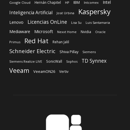
Intel
IBM
Hernán Chapitel
Google Cloud
HP
Intcomex
Kaspersky
Inteligencia Artificial
José Urbina
Licencias OnLine
Lenovo
Lisa Su
Luis Santamaria
Microsoft
Mediaware
Nvidia
Nexxt Home
Oracle
Red Hat
Rehan Jalil
Primus
Schneider Electric
Shiva Pillay
Siemens
TD Synnex
SonicWall
Siemens Realize LIVE
Sophos
Veeam
VeeamON26
Vertiv