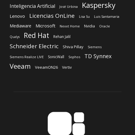
Kaspersky
Inteligencia Artificial
José Urbina
Licencias OnLine
Lenovo
Lisa Su
Luis Santamaria
Microsoft
Mediaware
Nvidia
Nexxt Home
Oracle
Red Hat
Rehan Jalil
Qualys
Schneider Electric
Shiva Pillay
Siemens
TD Synnex
SonicWall
Siemens Realize LIVE
Sophos
Veeam
VeeamON26
Vertiv