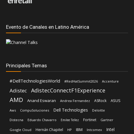
Evento de Canales en Latino América
Principales Temas
#DellTechnologiesWorld
#RedHatSummit2026
Accenture
AdistecConnectF1Experience
Adistec
AMD
Anand Eswaran
ASUS
ASRock
Andrea Fernandez
Dell Technologies
Aws
CompuSoluciones
Deloitte
Fortinet
Distecna
Eduardo Chavarro
Gartner
Emilee Tellez
Intel
IBM
Hernán Chapitel
Google Cloud
HP
Intcomex