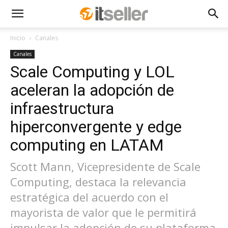
Inicio
Canales
Canales
Scale Computing y LOL
aceleran la adopción de
infraestructura
hiperconvergente y edge
computing en LATAM
Scott Mann, Vicepresidente de Scale
Computing, destaca la relevancia
estratégica del acuerdo con el
mayorista de valor que le permitirá
impulsar la adopción de su plataforma