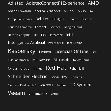
AMD
Adistec
AdistecConnectF1Experience
Anand Eswaran
ASUS
Andrea Fernandez
ASRock
Aws
Dell Technologies
CompuSoluciones
Deloitte
Distecna
Fortinet
Eduardo Chavarro
Gartner
Google Cloud
Intel
IBM
Hernán Chapitel
HP
Intcomex
Inteligencia Artificial
José Urbina
Javier Chistik
Kaspersky
Licencias OnLine
Lenovo
Lisa Su
Microsoft
Mediaware
Luis Santamaria
Nexxt Home
Red Hat
Nvidia
Rehan Jalil
Oracle
Primus
Schneider Electric
Shiva Pillay
Siemens
TD Synnex
SonicWall
Siemens Realize LIVE
Sophos
Veeam
VeeamON26
Vertiv