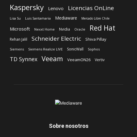
Schneider Electric
Shiva Pillay
Rehan Jalil
SonicWall
Siemens
Siemens Realize LIVE
Sophos
Veeam
TD Synnex
VeeamON26
Vertiv
Sobre nosotros
‎Nuestra Empresa
‎Suscripción
Síguenos