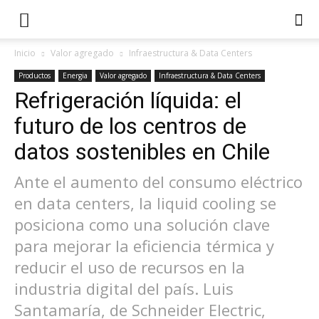
Inicio
Valor agregado
Infraestructura & Data Centers
Productos
Energia
Valor agregado
Infraestructura & Data Centers
Refrigeración líquida: el
futuro de los centros de
datos sostenibles en Chile
Ante el aumento del consumo eléctrico
en data centers, la liquid cooling se
posiciona como una solución clave
para mejorar la eficiencia térmica y
reducir el uso de recursos en la
industria digital del país. Luis
Santamaría, de Schneider Electric,