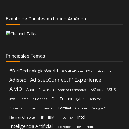
Principales Temas
#DellTechnologiesWorld
#RedHatSummit2026
Accenture
AdistecConnectF1Experience
Adistec
AMD
Anand Eswaran
ASUS
ASRock
Andrea Fernandez
Dell Technologies
Aws
CompuSoluciones
Deloitte
Fortinet
Distecna
Eduardo Chavarro
Gartner
Google Cloud
Intel
IBM
Hernán Chapitel
HP
Intcomex
Inteligencia Artificial
José Urbina
João Bortone
Kaspersky
Licencias OnLine
Lenovo
Mediaware
Lisa Su
Luis Santamaria
Mercado Libre Chile
Red Hat
Microsoft
Nvidia
Nexxt Home
Oracle