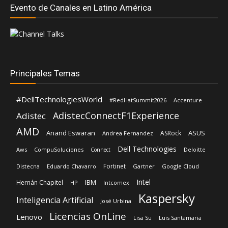
Evento de Canales en Latino América
Principales Temas
#DellTechnologiesWorld
#RedHatSummit2026
Accenture
AdistecConnectF1Experience
Adistec
AMD
Anand Eswaran
ASUS
ASRock
Andrea Fernandez
Dell Technologies
Aws
CompuSoluciones
Deloitte
Connect
Fortinet
Distecna
Eduardo Chavarro
Gartner
Google Cloud
Intel
IBM
Hernán Chapitel
HP
Intcomex
Kaspersky
Inteligencia Artificial
José Urbina
Licencias OnLine
Lenovo
Lisa Su
Luis Santamaria