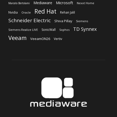
Microsoft
Mediaware
Nexxt Home
Marcelo Bertolami
Red Hat
Nvidia
Rehan Jalil
Oracle
Schneider Electric
Shiva Pillay
Siemens
TD Synnex
SonicWall
Siemens Realize LIVE
Sophos
Veeam
VeeamON26
Vertiv