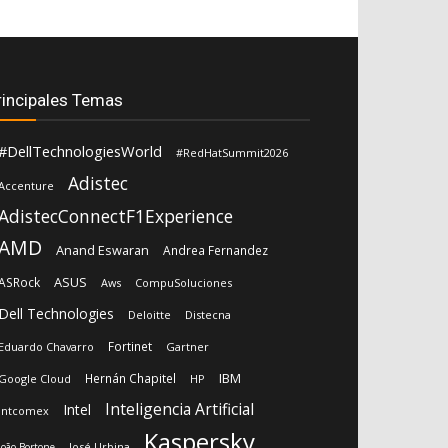
rincipales Temas
#DellTechnologiesWorld
#RedHatSummit2026
Adistec
Accenture
AdistecConnectF1Experience
AMD
Anand Eswaran
Andrea Fernandez
ASUS
ASRock
Aws
CompuSoluciones
Dell Technologies
Deloitte
Distecna
Fortinet
Eduardo Chavarro
Gartner
IBM
Hernán Chapitel
Google Cloud
HP
Inteligencia Artificial
Intel
Intcomex
Kaspersky
José Urbina
João Bortone