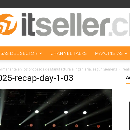
SAS DEL SECTOR
CHANNEL TALKS
MAYORISTAS
ITseller
ermanente en los procesos de Manufactura e Ingeniería, según Siemens
real
2025-recap-day-1-03
A
Chile