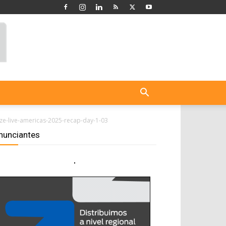
ize-live-americas-2025-recap-day-1-03
nunciantes