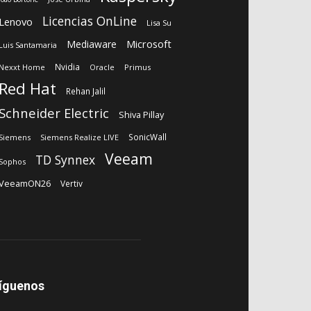
Licencias OnLine
Lenovo
Lisa Su
Microsoft
Mediaware
Luis Santamaria
Nvidia
Nexxt Home
Oracle
Primus
Red Hat
Rehan Jalil
Schneider Electric
Shiva Pillay
SonicWall
Siemens
Siemens Realize LIVE
Veeam
TD Synnex
Sophos
VeeamON26
Vertiv
íguenos