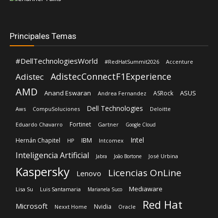
#DellTechnologiesWorld
#RedHatSummit2026
Accenture
AdistecConnectF1Experience
Adistec
AMD
Anand Eswaran
ASUS
ASRock
Andrea Fernandez
Dell Technologies
Aws
CompuSoluciones
Deloitte
Fortinet
Eduardo Chavarro
Gartner
Google Cloud
Intel
IBM
Hernán Chapitel
HP
Intcomex
Inteligencia Artificial
José Urbina
Jabra
João Bortone
Kaspersky
Licencias OnLine
Lenovo
Mediaware
Lisa Su
Luis Santamaria
Marianela Suco
Red Hat
Microsoft
Nvidia
Nexxt Home
Oracle
Schneider Electric
Shiva Pillay
Rehan Jalil
SonicWall
Siemens
Siemens Realize LIVE
Sophos
Veeam
TD Synnex
VeeamON26
Vertiv