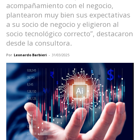
acompañamiento con el negocio,
plantearon muy bien sus expectativas
a su socio de negocio y eligieron al
socio tecnológico correcto”, destacaron
desde la consultora.
Por
Leonardo Barbieri
-
31/03/2025