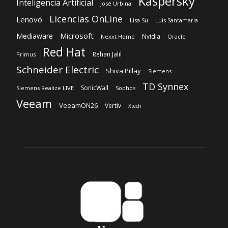
Kaspersky
Inteligencia Artificial
José Urbina
Licencias OnLine
Lenovo
Lisa Su
Luis Santamaria
Microsoft
Mediaware
Nvidia
Nexxt Home
Oracle
Red Hat
Rehan Jalil
Primus
Schneider Electric
Shiva Pillay
Siemens
TD Synnex
SonicWall
Siemens Realize LIVE
Sophos
Veeam
VeeamON26
Vertiv
Xtech