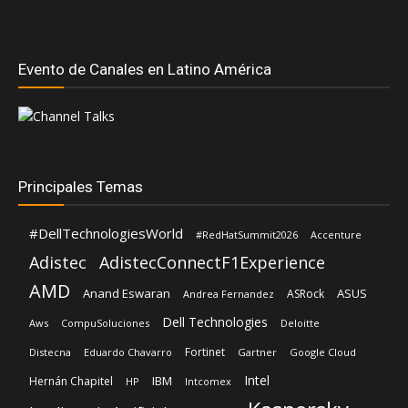
Evento de Canales en Latino América
Principales Temas
#DellTechnologiesWorld
#RedHatSummit2026
Accenture
Adistec
AdistecConnectF1Experience
AMD
Anand Eswaran
ASUS
ASRock
Andrea Fernandez
Dell Technologies
Aws
CompuSoluciones
Deloitte
Fortinet
Distecna
Eduardo Chavarro
Gartner
Google Cloud
Intel
IBM
Hernán Chapitel
HP
Intcomex