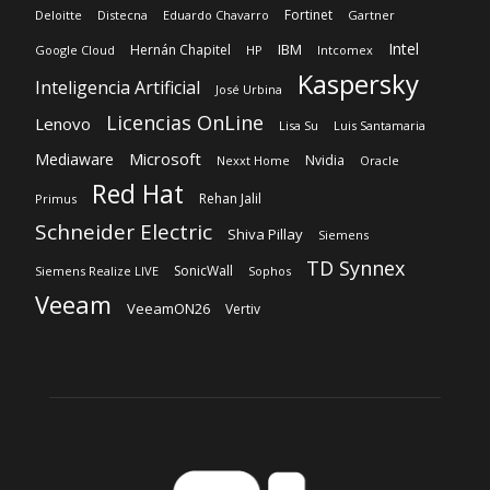
Fortinet
Deloitte
Distecna
Eduardo Chavarro
Gartner
Intel
IBM
Hernán Chapitel
Google Cloud
HP
Intcomex
Kaspersky
Inteligencia Artificial
José Urbina
Licencias OnLine
Lenovo
Lisa Su
Luis Santamaria
Microsoft
Mediaware
Nvidia
Nexxt Home
Oracle
Red Hat
Rehan Jalil
Primus
Schneider Electric
Shiva Pillay
Siemens
TD Synnex
SonicWall
Siemens Realize LIVE
Sophos
Veeam
VeeamON26
Vertiv