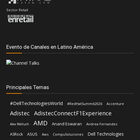
Sector Retail
Evento de Canales en Latino América
Principales Temas
#DellTechnologiesWorld
#RedHatSummit2026
Accenture
Adistec
AdistecConnectF1Experience
AMD
Anand Eswaran
Andrea Fernandez
Alex Waltuch
Dell Technologies
ASUS
ASRock
Aws
CompuSoluciones