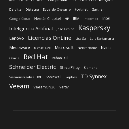
Fortinet
Deloitte
Distecna
Eduardo Chavarro
Gartner
Intel
IBM
Hernán Chapitel
Google Cloud
HP
Intcomex
Kaspersky
Inteligencia Artificial
José Urbina
Licencias OnLine
Lenovo
Lisa Su
Luis Santamaria
Microsoft
Mediaware
Nvidia
Nexxt Home
Michael Dell
Red Hat
Rehan Jalil
Oracle
Schneider Electric
Shiva Pillay
Siemens
TD Synnex
SonicWall
Siemens Realize LIVE
Sophos
Veeam
VeeamON26
Vertiv