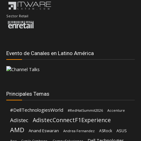
Sector Retail
Evento de Canales en Latino América
Principales Temas
#DellTechnologiesWorld
#RedHatSummit2026
Accenture
AdistecConnectF1Experience
Adistec
AMD
Anand Eswaran
ASUS
ASRock
Andrea Fernandez
Dell Technologies
Aws
CompuSoluciones
Camila Cembrano.