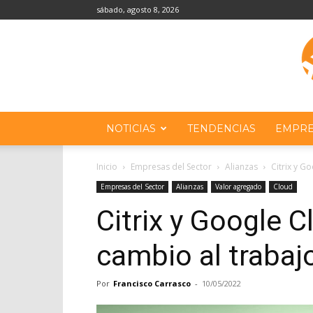
sábado, agosto 8, 2026
NOTICIAS
TENDENCIAS
EMPRE
Inicio
Empresas del Sector
Alianzas
Citrix y G
Empresas del Sector
Alianzas
Valor agregado
Cloud
Citrix y Google C
cambio al trabajo
Por
Francisco Carrasco
-
10/05/2022