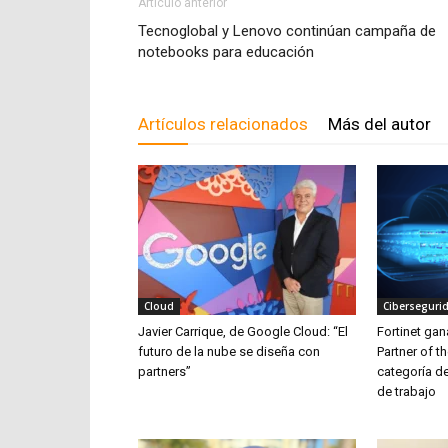
Artículo anterior
Tecnoglobal y Lenovo continúan campaña de
notebooks para educación
Artículos relacionados
Más del autor
Cloud
Ciberseguri
Javier Carrique, de Google Cloud: “El
Fortinet ga
futuro de la nube se diseña con
Partner of t
partners”
categoría d
de trabajo