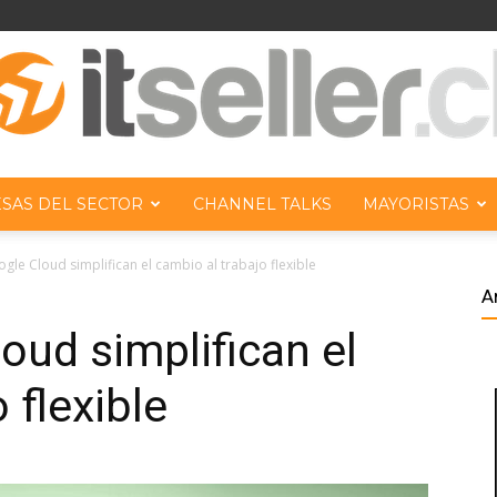
SAS DEL SECTOR
CHANNEL TALKS
MAYORISTAS
ITseller
oogle Cloud simplifican el cambio al trabajo flexible
A
loud simplifican el
 flexible
Chile