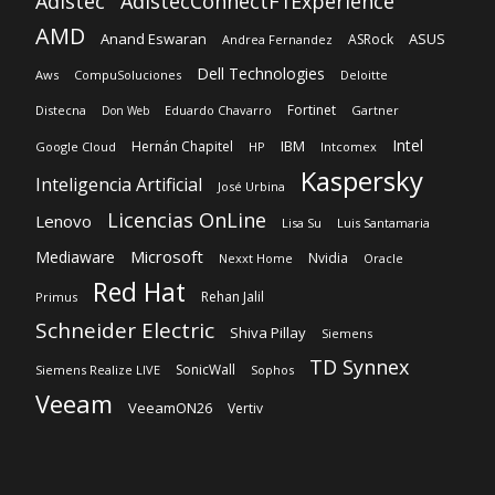
Intel
IBM
Hernán Chapitel
Google Cloud
HP
Intcomex
Kaspersky
Inteligencia Artificial
José Urbina
Licencias OnLine
Lenovo
Lisa Su
Luis Santamaria
Microsoft
Mediaware
Nvidia
Nexxt Home
Oracle
Red Hat
Rehan Jalil
Primus
Schneider Electric
Shiva Pillay
Siemens
TD Synnex
SonicWall
Siemens Realize LIVE
Sophos
Veeam
VeeamON26
Vertiv