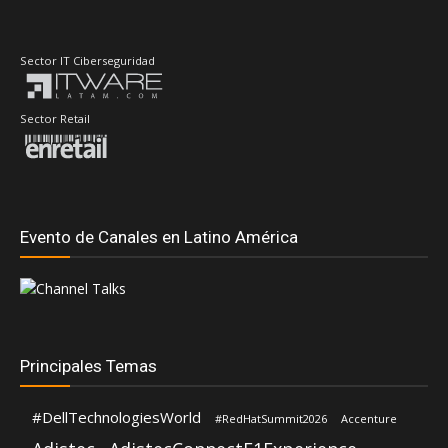
Evento de Canales en Latino América
Principales Temas
#DellTechnologiesWorld
#RedHatSummit2026
Accenture
Adistec
AdistecConnectF1Experience
AMD
Anand Eswaran
ASUS
ASRock
Andrea Fernandez
Dell Technologies
Aws
CompuSoluciones
Deloitte
Fortinet
Distecna
Eduardo Chavarro
Gartner
Don Web