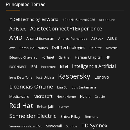
Principales Temas
#DellTechnologiesWorld
#RedHatSummit2026
Accenture
AdistecConnectF1Experience
Adistec
AMD
Anand Eswaran
ASUS
ASRock
Andrea Fernandez
Dell Technologies
Aws
CompuSoluciones
Deloitte
Distecna
Fortinet
Hernán Chapitel
Eduardo Chavarro
Gartner
HP
Inteligencia Artificial
Intel
IBM
Intcomex
I3CONNECT
Kaspersky
Lenovo
José Urbina
Irene De La Torre
Licencias OnLine
Lisa Su
Luis Santamaria
Microsoft
Mediaware
Nvidia
Nexxt Home
Oracle
Red Hat
Rehan Jalil
Riverbed
Schneider Electric
Shiva Pillay
Siemens
TD Synnex
SonicWall
Siemens Realize LIVE
Sophos