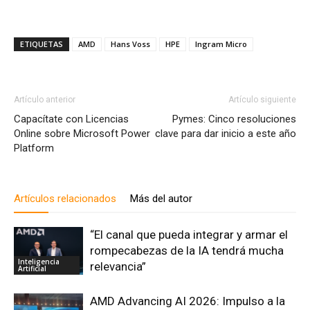
ETIQUETAS
AMD
Hans Voss
HPE
Ingram Micro
Artículo anterior
Artículo siguiente
Capacítate con Licencias
Pymes: Cinco resoluciones
Online sobre Microsoft Power
clave para dar inicio a este año
Platform
Artículos relacionados
Más del autor
“El canal que pueda integrar y armar el
rompecabezas de la IA tendrá mucha
Inteligencia
relevancia”
Artificial
AMD Advancing AI 2026: Impulso a la