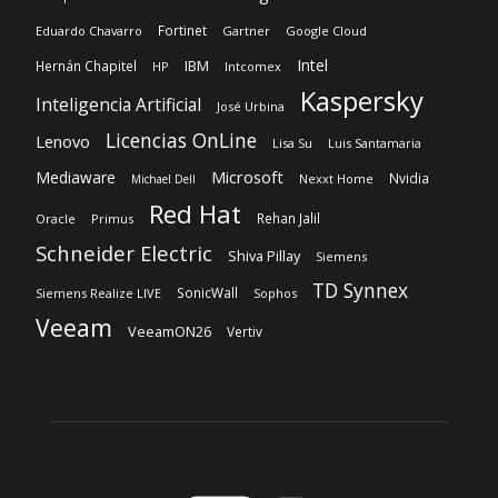
Fortinet
Eduardo Chavarro
Gartner
Google Cloud
Intel
IBM
Hernán Chapitel
HP
Intcomex
Kaspersky
Inteligencia Artificial
José Urbina
Licencias OnLine
Lenovo
Lisa Su
Luis Santamaria
Microsoft
Mediaware
Nvidia
Nexxt Home
Michael Dell
Red Hat
Rehan Jalil
Oracle
Primus
Schneider Electric
Shiva Pillay
Siemens
TD Synnex
SonicWall
Siemens Realize LIVE
Sophos
Veeam
VeeamON26
Vertiv