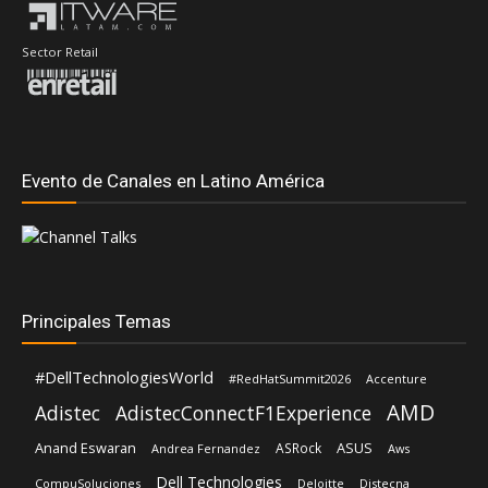
Sector Retail
Evento de Canales en Latino América
Principales Temas
#DellTechnologiesWorld
#RedHatSummit2026
Accenture
AMD
Adistec
AdistecConnectF1Experience
Anand Eswaran
ASUS
ASRock
Andrea Fernandez
Aws
Dell Technologies
CompuSoluciones
Deloitte
Distecna