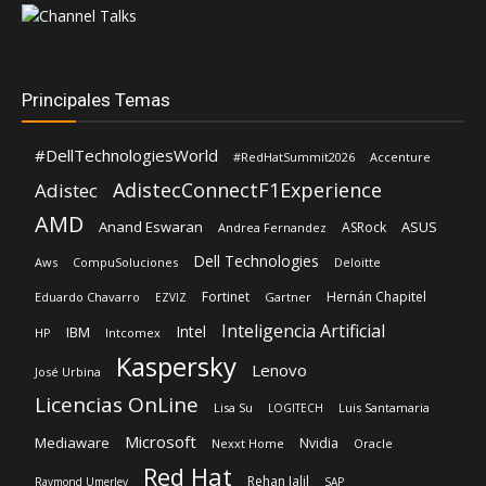
Principales Temas
#DellTechnologiesWorld
#RedHatSummit2026
Accenture
AdistecConnectF1Experience
Adistec
AMD
Anand Eswaran
ASUS
ASRock
Andrea Fernandez
Dell Technologies
Aws
CompuSoluciones
Deloitte
Fortinet
Hernán Chapitel
Eduardo Chavarro
Gartner
EZVIZ
Inteligencia Artificial
Intel
IBM
HP
Intcomex
Kaspersky
Lenovo
José Urbina
Licencias OnLine
Lisa Su
Luis Santamaria
LOGITECH
Microsoft
Mediaware
Nvidia
Nexxt Home
Oracle
Red Hat
Rehan Jalil
Raymond Umerley
SAP