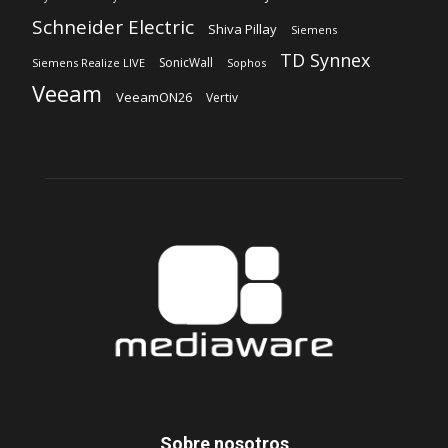
Schneider Electric
Shiva Pillay
Siemens
TD Synnex
SonicWall
Siemens Realize LIVE
Sophos
Veeam
VeeamON26
Vertiv
Sobre nosotros