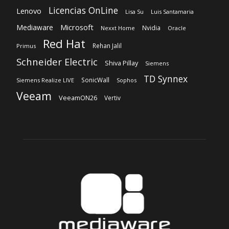
Licencias OnLine
Lenovo
Lisa Su
Luis Santamaria
Microsoft
Mediaware
Nvidia
Nexxt Home
Oracle
Red Hat
Rehan Jalil
Primus
Schneider Electric
Shiva Pillay
Siemens
TD Synnex
SonicWall
Siemens Realize LIVE
Sophos
Veeam
VeeamON26
Vertiv