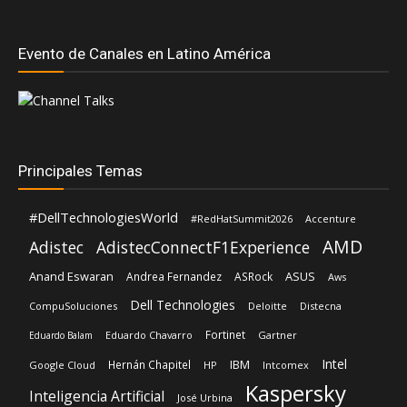
Evento de Canales en Latino América
Principales Temas
#DellTechnologiesWorld
#RedHatSummit2026
Accenture
AMD
Adistec
AdistecConnectF1Experience
Anand Eswaran
ASUS
Andrea Fernandez
ASRock
Aws
Dell Technologies
CompuSoluciones
Deloitte
Distecna
Fortinet
Eduardo Chavarro
Gartner
Eduardo Balam
Intel
IBM
Hernán Chapitel
Google Cloud
HP
Intcomex
Kaspersky
Inteligencia Artificial
José Urbina