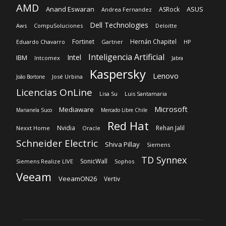
Kaspersky
Lenovo
José Urbina
João Bortone
Licencias OnLine
Lisa Su
Luis Santamaria
Microsoft
Mediaware
Marianela Suco
Mercado Libre Chile
Red Hat
Nvidia
Rehan Jalil
Nexxt Home
Oracle
Schneider Electric
Shiva Pillay
Siemens
TD Synnex
SonicWall
Siemens Realize LIVE
Sophos
Veeam
VeeamON26
Vertiv