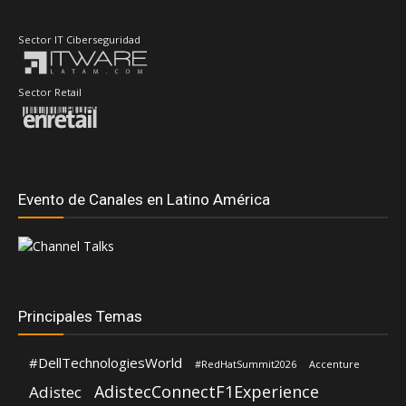
Evento de Canales en Latino América
Principales Temas
#DellTechnologiesWorld
#RedHatSummit2026
Accenture
AdistecConnectF1Experience
Adistec
AMD
Anand Eswaran
ASUS
ASRock
Andrea Fernandez
Dell Technologies
Aws
CompuSoluciones
Deloitte
Fortinet
Hernán Chapitel
Eduardo Chavarro
Gartner
HP
Inteligencia Artificial
Intel
IBM
Intcomex
Jabra