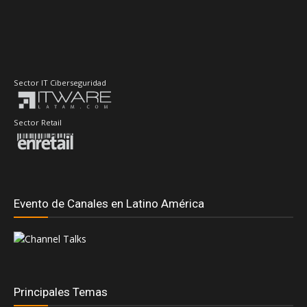
Sector Retail
Evento de Canales en Latino América
Principales Temas
#DellTechnologiesWorld
#RedHatSummit2026
Accenture
AdistecConnectF1Experience
Adistec
AMD
Anand Eswaran
ASUS
ASRock
Andrea Fernandez