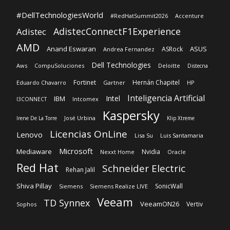
Dell Technologies
Aws
CompuSoluciones
Deloitte
Distecna
Fortinet
Hernán Chapitel
Eduardo Chavarro
Gartner
HP
Inteligencia Artificial
Intel
IBM
Intcomex
I3CONNECT
Kaspersky
José Urbina
Irene De La Torre
Klip Xtreme
Licencias OnLine
Lenovo
Lisa Su
Luis Santamaria
Microsoft
Mediaware
Nvidia
Nexxt Home
Oracle
Red Hat
Schneider Electric
Rehan Jalil
Shiva Pillay
SonicWall
Siemens
Siemens Realize LIVE
Veeam
TD Synnex
VeeamON26
Vertiv
Sophos