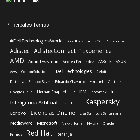
Principales Temas
#DellTechnologiesWorld
#RedHatSummit2026
Accenture
Adistec
AdistecConnectF1Experience
AMD
Anand Eswaran
ASUS
ASRock
Andrea Fernandez
Dell Technologies
Aws
CompuSoluciones
Deloitte
Fortinet
Distecna
Eduardo Chavarro
Gartner
Eduardo Balam
Intel
IBM
Hernán Chapitel
Google Cloud
HP
Intcomex
Kaspersky
Inteligencia Artificial
José Urbina
Licencias OnLine
Lenovo
Lisa Su
Luis Santamaria
Microsoft
Mediaware
Nvidia
Nexxt Home
Oracle
Red Hat
Rehan Jalil
Primus