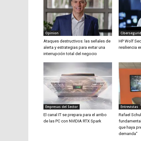
Opinion
Ciberseguri
Ataques destructivos: las señales de
HP Wolf Secu
alerta y estrategias para evitar una
resiliencia 
interrupción total del negocio
Empresas del Sector
Entrevistas
El canal IT se prepara para el arribo
Rafael Schuh
de las PC con NVIDIA RTX Spark
fundamental
que haya pre
demanda”