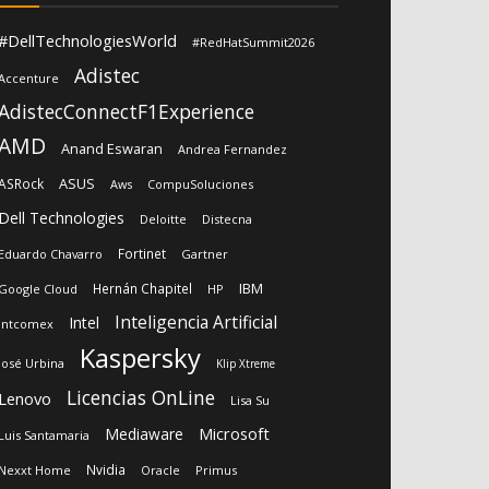
#DellTechnologiesWorld
#RedHatSummit2026
Adistec
Accenture
AdistecConnectF1Experience
AMD
Anand Eswaran
Andrea Fernandez
ASUS
ASRock
Aws
CompuSoluciones
Dell Technologies
Deloitte
Distecna
Fortinet
Eduardo Chavarro
Gartner
IBM
Hernán Chapitel
Google Cloud
HP
Inteligencia Artificial
Intel
Intcomex
Kaspersky
José Urbina
Klip Xtreme
Licencias OnLine
Lenovo
Lisa Su
Microsoft
Mediaware
Luis Santamaria
Nvidia
Nexxt Home
Oracle
Primus