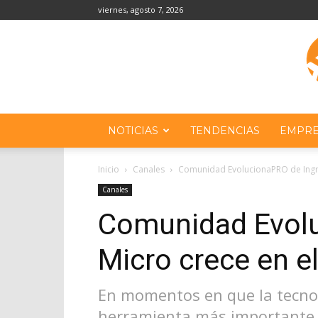
viernes, agosto 7, 2026
NOTICIAS
TENDENCIAS
EMPRE
Inicio
Canales
Comunidad EvolucionaPRO de Ingra
Canales
Comunidad Evol
Micro crece en el
En momentos en que la tecno
herramienta más importante p