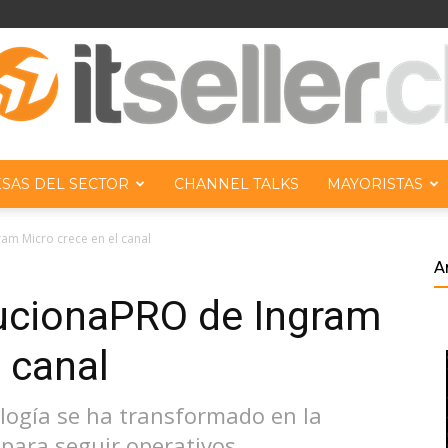
SAS DEL SECTOR
CHANNEL TALKS
MAYORISTAS
ITseller
m Micro crece en el canal
A
ucionaPRO de Ingram
 canal
Chile
logía se ha transformado en la
ara seguir operativos,