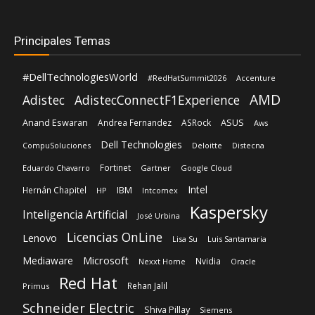
Principales Temas
#DellTechnologiesWorld
#RedHatSummit2026
Accenture
AMD
Adistec
AdistecConnectF1Experience
Anand Eswaran
ASUS
Andrea Fernandez
ASRock
Aws
Dell Technologies
CompuSoluciones
Deloitte
Distecna
Fortinet
Eduardo Chavarro
Gartner
Google Cloud
Intel
IBM
Hernán Chapitel
HP
Intcomex
Kaspersky
Inteligencia Artificial
José Urbina
Licencias OnLine
Lenovo
Lisa Su
Luis Santamaria
Microsoft
Mediaware
Nvidia
Nexxt Home
Oracle
Red Hat
Rehan Jalil
Primus
Schneider Electric
Shiva Pillay
Siemens