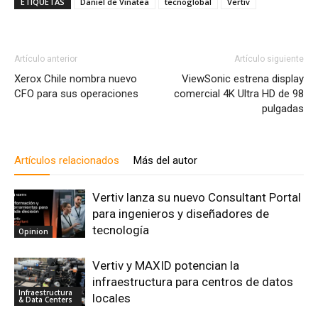
ETIQUETAS
Daniel de Vinatea
tecnoglobal
Vertiv
Artículo anterior
Artículo siguiente
Xerox Chile nombra nuevo
ViewSonic estrena display
CFO para sus operaciones
comercial 4K Ultra HD de 98
pulgadas
Artículos relacionados
Más del autor
Vertiv lanza su nuevo Consultant Portal
para ingenieros y diseñadores de
tecnología
Opinion
Vertiv y MAXID potencian la
infraestructura para centros de datos
Infraestructura
locales
& Data Centers