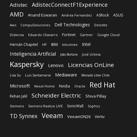
AdistecConnectF1Experience
Adistec
AMD
Anand Eswaran
ASUS
ASRock
Andrea Fernandez
Dell Technologies
Aws
CompuSoluciones
Deloitte
Fortinet
Distecna
Eduardo Chavarro
Gartner
Google Cloud
Intel
IBM
Hernán Chapitel
HP
Intcomex
Inteligencia Artificial
José Urbina
João Bortone
Kaspersky
Licencias OnLine
Lenovo
Mediaware
Lisa Su
Luis Santamaria
Mercado Libre Chile
Red Hat
Microsoft
Nvidia
Nexxt Home
Oracle
Schneider Electric
Shiva Pillay
Rehan Jalil
SonicWall
Siemens
Siemens Realize LIVE
Sophos
Veeam
TD Synnex
VeeamON26
Vertiv