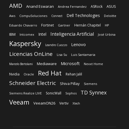
Kaspersky
Lenovo
Leandro Cuozzo
Licencias OnLine
Lisa Su
Luis Santamaria
Microsoft
Mediaware
Nexxt Home
Marcelo Bertolami
Red Hat
Nvidia
Rehan Jalil
Oracle
Schneider Electric
Shiva Pillay
Siemens
TD Synnex
SonicWall
Siemens Realize LIVE
Sophos
Veeam
VeeamON26
Vertiv
Xtech