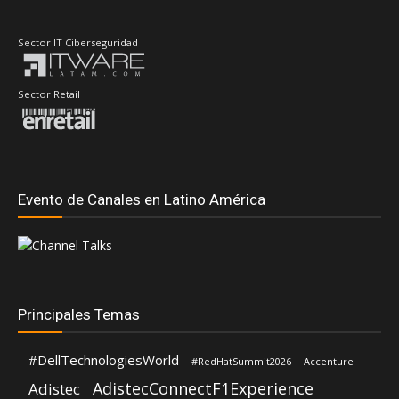
Evento de Canales en Latino América
Principales Temas
#DellTechnologiesWorld
#RedHatSummit2026
Accenture
AdistecConnectF1Experience
Adistec
AMD
Anand Eswaran
ASUS
ASRock
Andrea Fernandez
Dell Technologies
Aws
CompuSoluciones
Deloitte
Connect
Fortinet
Hernán Chapitel
Eduardo Chavarro
Gartner
HP
Inteligencia Artificial
Intel
IBM
Intcomex
José Urbina