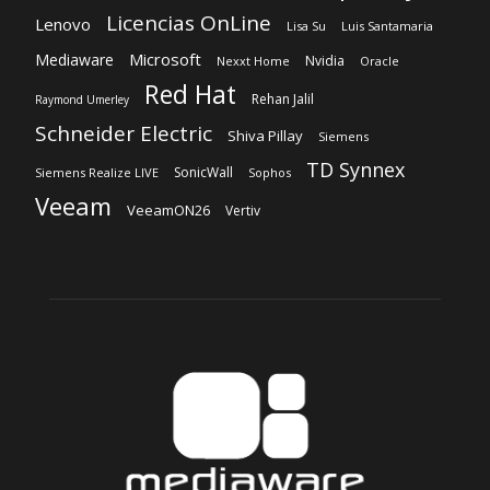
Licencias OnLine
Lenovo
Lisa Su
Luis Santamaria
Microsoft
Mediaware
Nvidia
Nexxt Home
Oracle
Red Hat
Rehan Jalil
Raymond Umerley
Schneider Electric
Shiva Pillay
Siemens
TD Synnex
SonicWall
Siemens Realize LIVE
Sophos
Veeam
VeeamON26
Vertiv