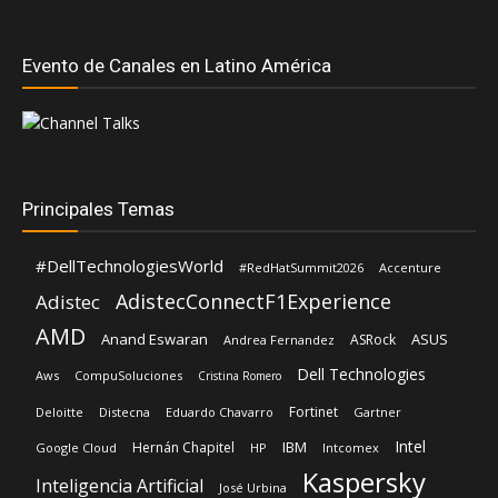
Evento de Canales en Latino América
Principales Temas
#DellTechnologiesWorld
#RedHatSummit2026
Accenture
AdistecConnectF1Experience
Adistec
AMD
Anand Eswaran
ASUS
ASRock
Andrea Fernandez
Dell Technologies
Aws
CompuSoluciones
Cristina Romero
Fortinet
Deloitte
Distecna
Eduardo Chavarro
Gartner
Intel
IBM
Hernán Chapitel
Google Cloud
HP
Intcomex
Kaspersky
Inteligencia Artificial
José Urbina