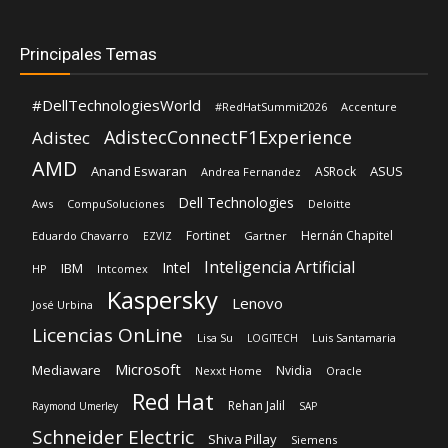
Principales Temas
#DellTechnologiesWorld
#RedHatSummit2026
Accenture
AdistecConnectF1Experience
Adistec
AMD
Anand Eswaran
ASUS
ASRock
Andrea Fernandez
Dell Technologies
Aws
CompuSoluciones
Deloitte
Fortinet
Hernán Chapitel
Eduardo Chavarro
Gartner
EZVIZ
Inteligencia Artificial
Intel
IBM
HP
Intcomex
Kaspersky
Lenovo
José Urbina
Licencias OnLine
Lisa Su
Luis Santamaria
LOGITECH
Microsoft
Mediaware
Nvidia
Nexxt Home
Oracle
Red Hat
Rehan Jalil
Raymond Umerley
SAP
Schneider Electric
Shiva Pillay
Siemens