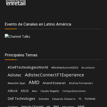
Evento de Canales en Latino América
Principales Temas
#DellTechnologiesWorld
#RedHatSummit2026
Accenture
AdistecConnectF1Experience
Adistec
AMD
Anand Eswaran
Andrea Fernandez
Alexandre Sayar
ASUS
ASRock
Aws
CompuSoluciones
Claudio Stopatto
Dell Technologies
Fortinet
Deloitte
Eduardo Chavarro
F5
Intel
IBM
Hernán Chapitel
Gartner
HP
Intcomex