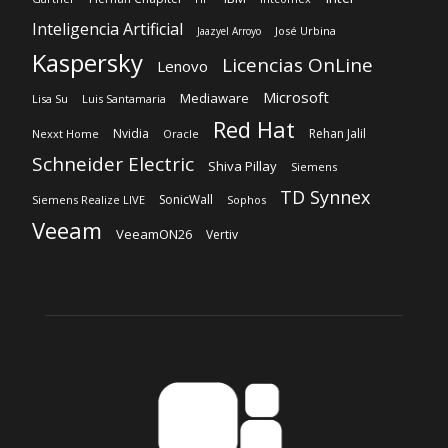
Inteligencia Artificial
José Urbina
Jaazyel Arroyo
Kaspersky
Licencias OnLine
Lenovo
Microsoft
Mediaware
Lisa Su
Luis Santamaria
Red Hat
Nvidia
Rehan Jalil
Nexxt Home
Oracle
Schneider Electric
Shiva Pillay
Siemens
TD Synnex
SonicWall
Siemens Realize LIVE
Sophos
Veeam
VeeamON26
Vertiv