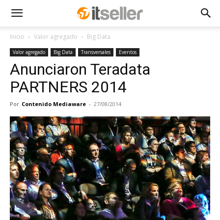
Inicio
Valor agregado
Big Data
Valor agregado
Big Data
Transversales
Eventos
Anunciaron Teradata
PARTNERS 2014
Por
Contenido Mediaware
-
27/08/2014