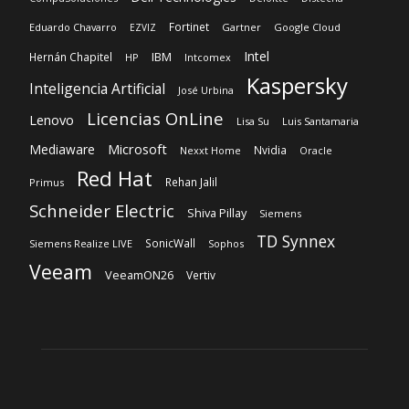
Fortinet
Eduardo Chavarro
Gartner
Google Cloud
EZVIZ
Intel
IBM
Hernán Chapitel
HP
Intcomex
Kaspersky
Inteligencia Artificial
José Urbina
Licencias OnLine
Lenovo
Lisa Su
Luis Santamaria
Microsoft
Mediaware
Nvidia
Nexxt Home
Oracle
Red Hat
Rehan Jalil
Primus
Schneider Electric
Shiva Pillay
Siemens
TD Synnex
SonicWall
Siemens Realize LIVE
Sophos
Veeam
VeeamON26
Vertiv