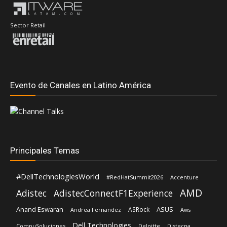
Sector Retail
Evento de Canales en Latino América
Principales Temas
#DellTechnologiesWorld
#RedHatSummit2026
Accenture
AMD
Adistec
AdistecConnectF1Experience
Anand Eswaran
ASUS
ASRock
Andrea Fernandez
Aws
Dell Technologies
CompuSoluciones
Deloitte
Distecna