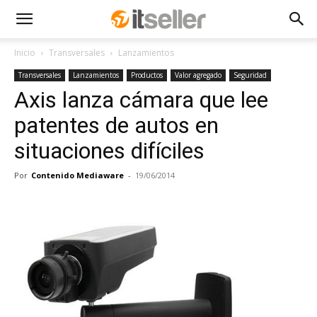
Inicio
Transversales
Lanzamientos
Transversales
Lanzamientos
Productos
Valor agregado
Seguridad
Axis lanza cámara que lee
patentes de autos en
situaciones difíciles
Por
Contenido Mediaware
-
19/06/2014