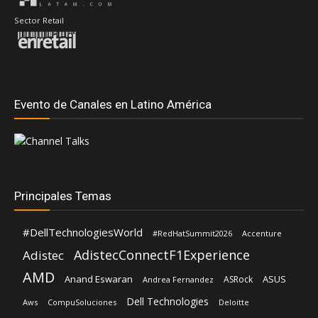
Sector Retail
Evento de Canales en Latino América
Principales Temas
#DellTechnologiesWorld
#RedHatSummit2026
Accenture
AdistecConnectF1Experience
Adistec
AMD
Anand Eswaran
ASUS
ASRock
Andrea Fernandez
Dell Technologies
Aws
CompuSoluciones
Deloitte