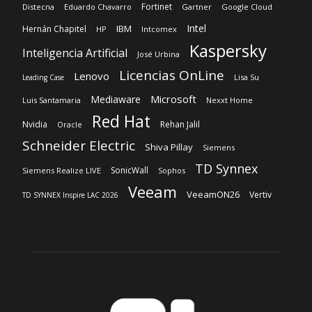
Fortinet
Distecna
Eduardo Chavarro
Gartner
Google Cloud
Intel
IBM
Hernán Chapitel
HP
Intcomex
Kaspersky
Inteligencia Artificial
José Urbina
Licencias OnLine
Lenovo
Lisa Su
Leading Case
Microsoft
Mediaware
Luis Santamaria
Nexxt Home
Red Hat
Nvidia
Rehan Jalil
Oracle
Schneider Electric
Shiva Pillay
Siemens
TD Synnex
SonicWall
Siemens Realize LIVE
Sophos
Veeam
VeeamON26
Vertiv
TD SYNNEX Inspire LAC 2026