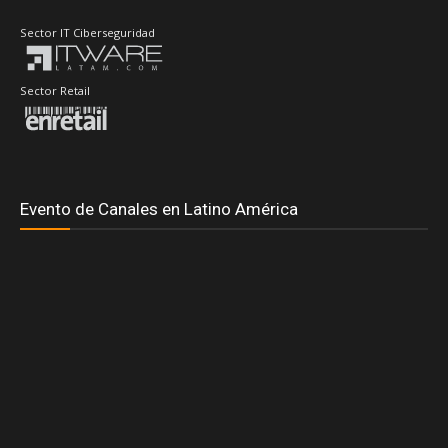
Sector IT Ciberseguridad
Sector Retail
Evento de Canales en Latino América
Principales Temas
#DellTechnologiesWorld
#RedHatSummit2026
Accenture
Adistec
AdistecConnectF1Experience