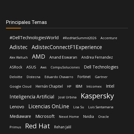
AMD
Anand Eswaran
Andrea Fernandez
Alex Waltuch
Dell Technologies
ASUS
ASRock
Aws
CompuSoluciones
Fortinet
Deloitte
Distecna
Eduardo Chavarro
Gartner
Intel
IBM
Hernán Chapitel
Google Cloud
HP
Intcomex
Kaspersky
Inteligencia Artificial
José Urbina
Licencias OnLine
Lenovo
Lisa Su
Luis Santamaria
Microsoft
Mediaware
Nvidia
Nexxt Home
Oracle
Red Hat
Rehan Jalil
Primus
Schneider Electric
Shiva Pillay
Siemens
TD Synnex
SonicWall
Siemens Realize LIVE
Sophos
Veeam
VeeamON26
Vertiv