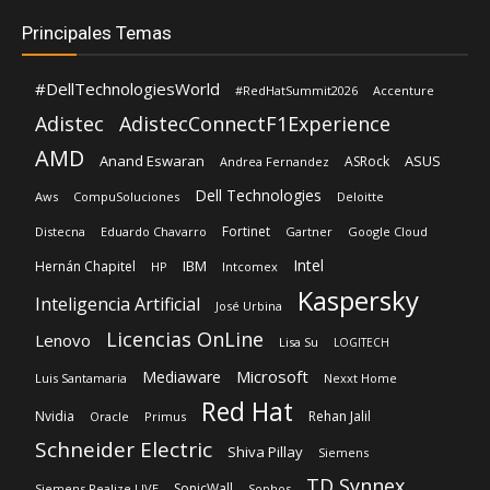
Principales Temas
#DellTechnologiesWorld
#RedHatSummit2026
Accenture
Adistec
AdistecConnectF1Experience
AMD
Anand Eswaran
ASUS
ASRock
Andrea Fernandez
Dell Technologies
Aws
CompuSoluciones
Deloitte
Fortinet
Distecna
Eduardo Chavarro
Gartner
Google Cloud
Intel
IBM
Hernán Chapitel
HP
Intcomex
Kaspersky
Inteligencia Artificial
José Urbina
Licencias OnLine
Lenovo
Lisa Su
LOGITECH
Microsoft
Mediaware
Luis Santamaria
Nexxt Home
Red Hat
Nvidia
Rehan Jalil
Oracle
Primus
Schneider Electric
Shiva Pillay
Siemens
TD Synnex
SonicWall
Siemens Realize LIVE
Sophos