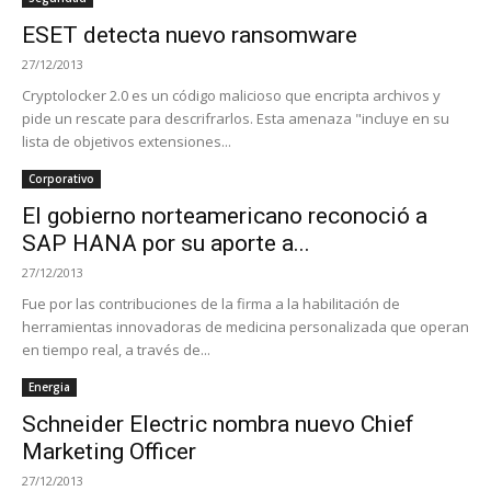
ESET detecta nuevo ransomware
27/12/2013
Cryptolocker 2.0 es un código malicioso que encripta archivos y
pide un rescate para descrifrarlos. Esta amenaza "incluye en su
lista de objetivos extensiones...
Corporativo
El gobierno norteamericano reconoció a
SAP HANA por su aporte a...
27/12/2013
Fue por las contribuciones de la firma a la habilitación de
herramientas innovadoras de medicina personalizada que operan
en tiempo real, a través de...
Energia
Schneider Electric nombra nuevo Chief
Marketing Officer
27/12/2013