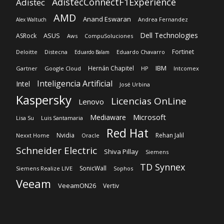
AdistecConnectF1Experience
Adistec
AMD
Anand Eswaran
Andrea Fernandez
Alex Waltuch
Dell Technologies
ASUS
ASRock
Aws
CompuSoluciones
Fortinet
Deloitte
Distecna
Eduardo Chavarro
Eduardo Balam
IBM
Hernán Chapitel
Gartner
Google Cloud
HP
Intcomex
Inteligencia Artificial
Intel
José Urbina
Kaspersky
Licencias OnLine
Lenovo
Microsoft
Mediaware
Lisa Su
Luis Santamaria
Red Hat
Nvidia
Rehan Jalil
Nexxt Home
Oracle
Schneider Electric
Shiva Pillay
Siemens
TD Synnex
SonicWall
Siemens Realize LIVE
Sophos
Veeam
VeeamON26
Vertiv