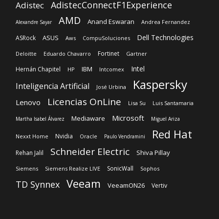
AdistecConnectF1Experience
Adistec
AMD
Anand Eswaran
Andrea Fernandez
Alexandre Sayar
Dell Technologies
ASUS
ASRock
Aws
CompuSoluciones
Fortinet
Deloitte
Eduardo Chavarro
Gartner
Intel
IBM
Hernán Chapitel
HP
Intcomex
Kaspersky
Inteligencia Artificial
José Urbina
Licencias OnLine
Lenovo
Lisa Su
Luis Santamaria
Microsoft
Mediaware
Martha Isabel Álvarez
Miguel Ariza
Red Hat
Nvidia
Nexxt Home
Oracle
Paulo Vendramini
Schneider Electric
Shiva Pillay
Rehan Jalil
SonicWall
Siemens
Siemens Realize LIVE
Sophos
Veeam
TD Synnex
VeeamON26
Vertiv