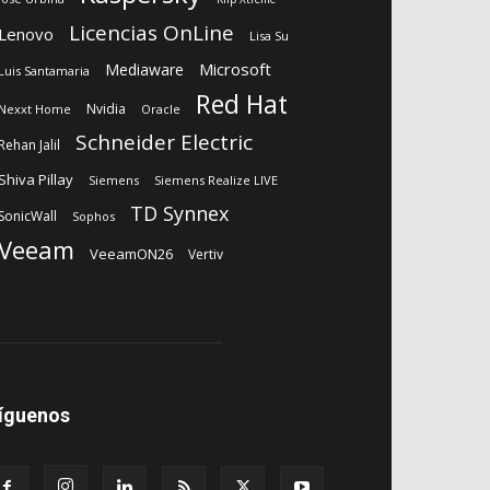
Licencias OnLine
Lenovo
Lisa Su
Microsoft
Mediaware
Luis Santamaria
Red Hat
Nvidia
Nexxt Home
Oracle
Schneider Electric
Rehan Jalil
Shiva Pillay
Siemens
Siemens Realize LIVE
TD Synnex
SonicWall
Sophos
Veeam
VeeamON26
Vertiv
íguenos