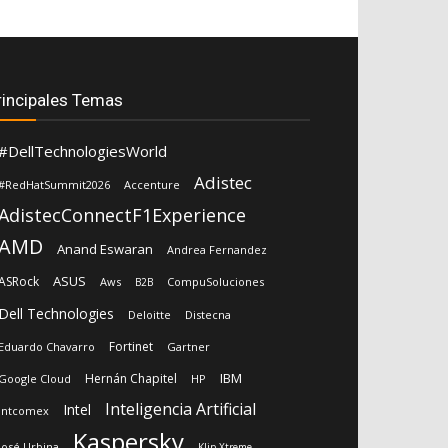
rincipales Temas
#DellTechnologiesWorld
Adistec
#RedHatSummit2026
Accenture
AdistecConnectF1Experience
AMD
Anand Eswaran
Andrea Fernandez
ASUS
ASRock
Aws
CompuSoluciones
B2B
Dell Technologies
Deloitte
Distecna
Fortinet
Eduardo Chavarro
Gartner
IBM
Hernán Chapitel
Google Cloud
HP
Inteligencia Artificial
Intel
Intcomex
Kaspersky
José Urbina
Klip Xtreme