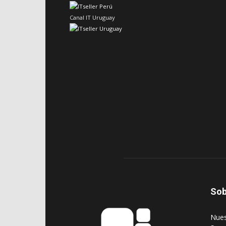
Canal IT Uruguay
Sob
‎Nue