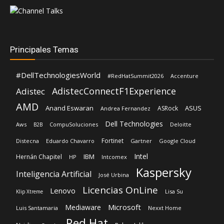
Principales Temas
#DellTechnologiesWorld
#RedHatSummit2026
Accenture
AdistecConnectF1Experience
Adistec
AMD
Anand Eswaran
ASUS
ASRock
Andrea Fernandez
Dell Technologies
Aws
CompuSoluciones
Deloitte
B2B
Fortinet
Distecna
Eduardo Chavarro
Gartner
Google Cloud
Intel
IBM
Hernán Chapitel
HP
Intcomex
Kaspersky
Inteligencia Artificial
José Urbina
Licencias OnLine
Lenovo
Lisa Su
Klip Xtreme
Microsoft
Mediaware
Luis Santamaria
Nexxt Home
Red Hat