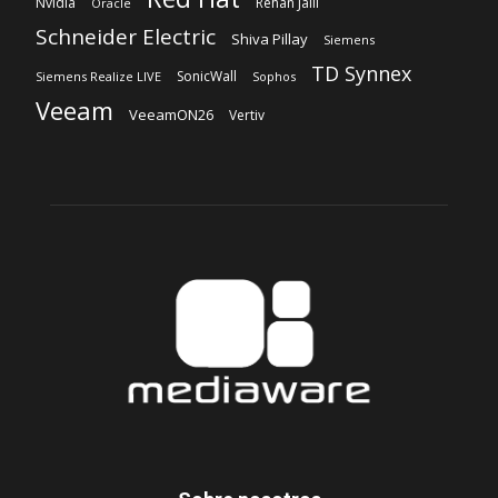
Nvidia
Rehan Jalil
Oracle
Schneider Electric
Shiva Pillay
Siemens
TD Synnex
SonicWall
Siemens Realize LIVE
Sophos
Veeam
VeeamON26
Vertiv