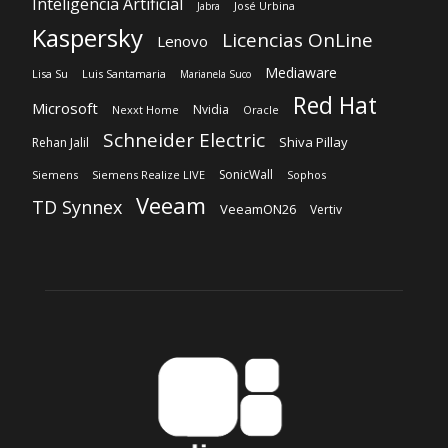
Inteligencia Artificial
José Urbina
Jabra
Kaspersky
Licencias OnLine
Lenovo
Mediaware
Lisa Su
Luis Santamaria
Marianela Suco
Red Hat
Microsoft
Nvidia
Nexxt Home
Oracle
Schneider Electric
Shiva Pillay
Rehan Jalil
SonicWall
Siemens
Siemens Realize LIVE
Sophos
Veeam
TD Synnex
VeeamON26
Vertiv