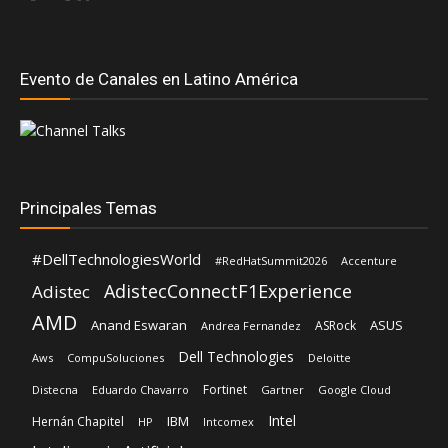
Evento de Canales en Latino América
Principales Temas
#DellTechnologiesWorld
#RedHatSummit2026
Accenture
AdistecConnectF1Experience
Adistec
AMD
Anand Eswaran
ASUS
ASRock
Andrea Fernandez
Dell Technologies
Aws
CompuSoluciones
Deloitte
Fortinet
Distecna
Eduardo Chavarro
Gartner
Google Cloud
Intel
IBM
Hernán Chapitel
HP
Intcomex