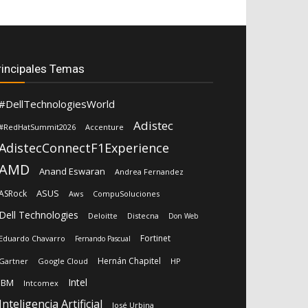
rincipales Temas
#DellTechnologiesWorld
Adistec
#RedHatSummit2026
Accenture
AdistecConnectF1Experience
AMD
Anand Eswaran
Andrea Fernandez
ASUS
ASRock
Aws
CompuSoluciones
Dell Technologies
Deloitte
Distecna
Don Web
Fortinet
Eduardo Chavarro
Fernando Pascual
Hernán Chapitel
Gartner
Google Cloud
HP
Intel
IBM
Intcomex
Inteligencia Artificial
José Urbina