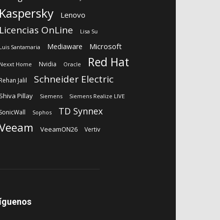
Kaspersky
Lenovo
Licencias OnLine
Lisa Su
Microsoft
Mediaware
Luis Santamaria
Red Hat
Nvidia
Nexxt Home
Oracle
Schneider Electric
Rehan Jalil
Shiva Pillay
Siemens
Siemens Realize LIVE
TD Synnex
SonicWall
Sophos
Veeam
VeeamON26
Vertiv
íguenos