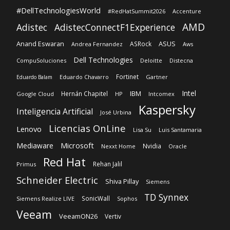
#DellTechnologiesWorld
#RedHatSummit2026
Accenture
AMD
Adistec
AdistecConnectF1Experience
Anand Eswaran
ASUS
ASRock
Andrea Fernandez
Aws
Dell Technologies
CompuSoluciones
Deloitte
Distecna
Fortinet
Eduardo Chavarro
Gartner
Eduardo Balam
Intel
IBM
Hernán Chapitel
Google Cloud
HP
Intcomex
Kaspersky
Inteligencia Artificial
José Urbina
Licencias OnLine
Lenovo
Lisa Su
Luis Santamaria
Microsoft
Mediaware
Nvidia
Nexxt Home
Oracle
Red Hat
Rehan Jalil
Primus
Schneider Electric
Shiva Pillay
Siemens
TD Synnex
SonicWall
Siemens Realize LIVE
Sophos
Veeam
VeeamON26
Vertiv