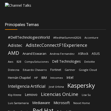
Principales Temas
#DellTechnologiesWorld
#RedHatSummit2026
Accenture
AdistecConnectF1Experience
Adistec
AMD
Anand Eswaran
ASUS
ASRock
Andrea Fernandez
Dell Technologies
Aws
CompuSoluciones
Deloitte
B2B
Fortinet
Distecna
Eduardo Chavarro
Gartner
Google Cloud
Intel
IBM
Hernán Chapitel
HP
Intcomex
Kaspersky
Inteligencia Artificial
José Urbina
Licencias OnLine
Lenovo
Lisa Su
Klip Xtreme
Microsoft
Mediaware
Luis Santamaria
Nexxt Home
Red Hat