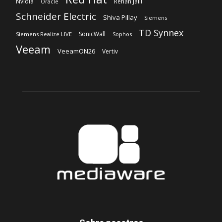
Nvidia
Rehan Jalil
Oracle
Schneider Electric
Shiva Pillay
Siemens
TD Synnex
SonicWall
Siemens Realize LIVE
Sophos
Veeam
VeeamON26
Vertiv