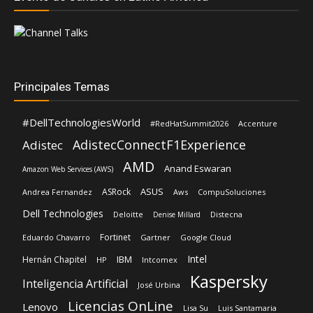
Principales Temas
#DellTechnologiesWorld
#RedHatSummit2026
Accenture
AdistecConnectF1Experience
Adistec
AMD
Anand Eswaran
Amazon Web Services (AWS)
ASUS
ASRock
Andrea Fernandez
Aws
CompuSoluciones
Dell Technologies
Deloitte
Distecna
Denise Millard
Fortinet
Eduardo Chavarro
Gartner
Google Cloud
Intel
IBM
Hernán Chapitel
HP
Intcomex
Kaspersky
Inteligencia Artificial
José Urbina
Licencias OnLine
Lenovo
Lisa Su
Luis Santamaria