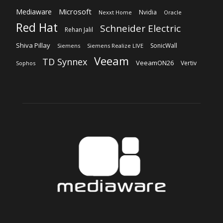
Microsoft
Mediaware
Nvidia
Nexxt Home
Oracle
Red Hat
Schneider Electric
Rehan Jalil
Shiva Pillay
SonicWall
Siemens
Siemens Realize LIVE
Veeam
TD Synnex
VeeamON26
Vertiv
Sophos