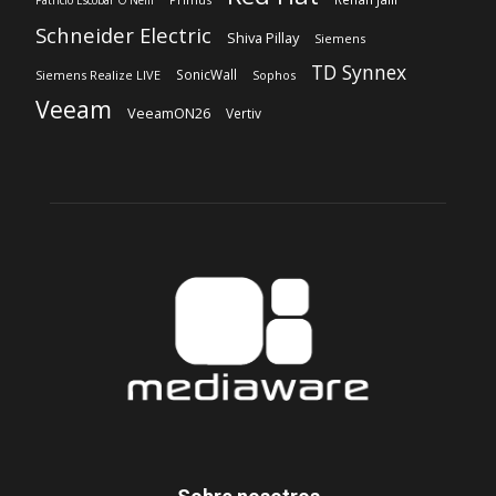
Schneider Electric
Shiva Pillay
Siemens
TD Synnex
SonicWall
Siemens Realize LIVE
Sophos
Veeam
VeeamON26
Vertiv