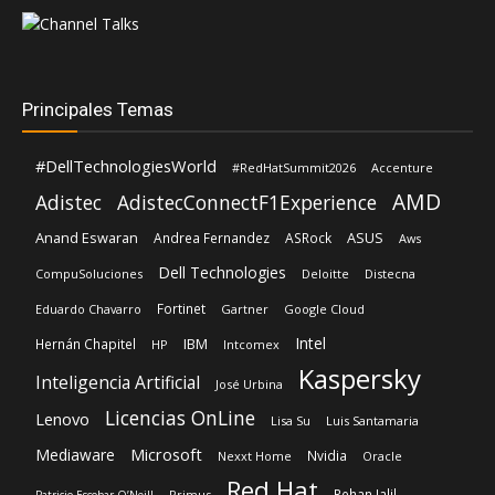
Principales Temas
#DellTechnologiesWorld
#RedHatSummit2026
Accenture
AMD
Adistec
AdistecConnectF1Experience
Anand Eswaran
ASUS
Andrea Fernandez
ASRock
Aws
Dell Technologies
CompuSoluciones
Deloitte
Distecna
Fortinet
Eduardo Chavarro
Gartner
Google Cloud
Intel
IBM
Hernán Chapitel
HP
Intcomex
Kaspersky
Inteligencia Artificial
José Urbina
Licencias OnLine
Lenovo
Lisa Su
Luis Santamaria
Microsoft
Mediaware
Nvidia
Nexxt Home
Oracle
Red Hat
Rehan Jalil
Primus
Patricio Escobar O’Neill