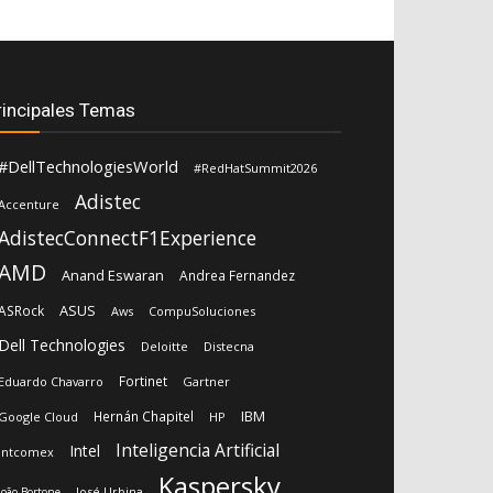
rincipales Temas
#DellTechnologiesWorld
#RedHatSummit2026
Adistec
Accenture
AdistecConnectF1Experience
AMD
Anand Eswaran
Andrea Fernandez
ASUS
ASRock
Aws
CompuSoluciones
Dell Technologies
Deloitte
Distecna
Fortinet
Eduardo Chavarro
Gartner
IBM
Hernán Chapitel
Google Cloud
HP
Inteligencia Artificial
Intel
Intcomex
Kaspersky
José Urbina
João Bortone