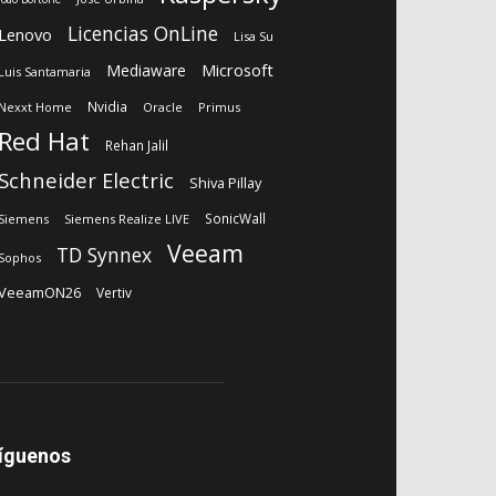
Licencias OnLine
Lenovo
Lisa Su
Microsoft
Mediaware
Luis Santamaria
Nvidia
Nexxt Home
Oracle
Primus
Red Hat
Rehan Jalil
Schneider Electric
Shiva Pillay
SonicWall
Siemens
Siemens Realize LIVE
Veeam
TD Synnex
Sophos
VeeamON26
Vertiv
íguenos